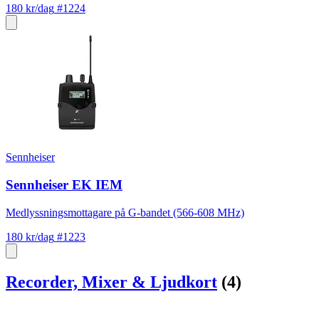
180 kr/dag
#1224
Sennheiser
Sennheiser EK IEM
Medlyssningsmottagare på G-bandet (566-608 MHz)
180 kr/dag
#1223
Recorder, Mixer & Ljudkort
(4)