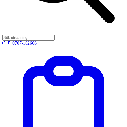
🇬🇧
0707-162666