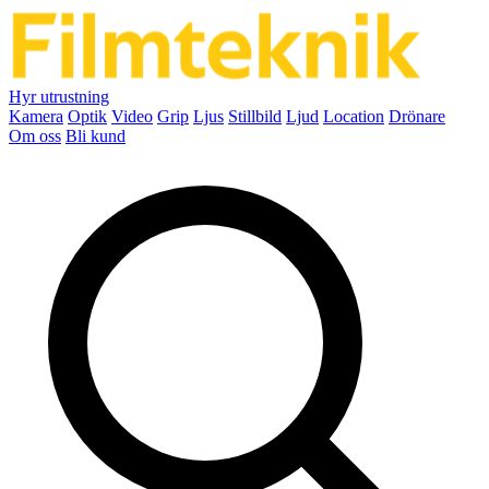
Hyr utrustning
Kamera
Optik
Video
Grip
Ljus
Stillbild
Ljud
Location
Drönare
Om oss
Bli kund