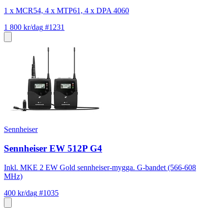
1 x MCR54, 4 x MTP61, 4 x DPA 4060
1 800 kr/dag
#1231
Sennheiser
Sennheiser EW 512P G4
Inkl. MKE 2 EW Gold sennheiser-mygga. G-bandet (566-608
MHz)
400 kr/dag
#1035