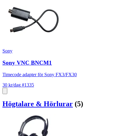
Sony
Sony VNC BNCM1
Timecode adapter för Sony FX3/FX30
30 kr/dag
#1335
Högtalare & Hörlurar
(5)