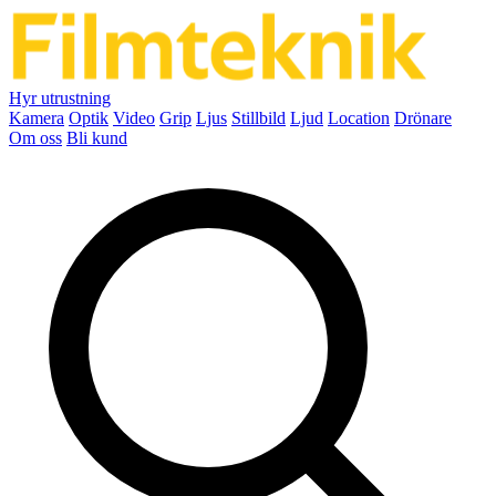
Hyr utrustning
Kamera
Optik
Video
Grip
Ljus
Stillbild
Ljud
Location
Drönare
Om oss
Bli kund