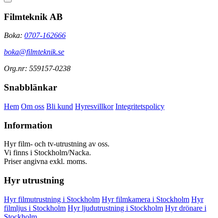
Filmteknik AB
Boka:
0707-162666
boka@filmteknik.se
Org.nr: 559157-0238
Snabblänkar
Hem
Om oss
Bli kund
Hyresvillkor
Integritetspolicy
Information
Hyr film- och tv-utrustning av oss.
Vi finns i Stockholm/Nacka.
Priser angivna exkl. moms.
Hyr utrustning
Hyr filmutrustning i Stockholm
Hyr filmkamera i Stockholm
Hyr
filmljus i Stockholm
Hyr ljudutrustning i Stockholm
Hyr drönare i
Stockholm