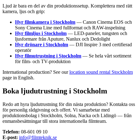
Ljud är bara en del av din produktionssetup. Komplettera med rätt
kamera, ljus och grip:
Hyr filmkamera i Stockholm
— Canon Cinema EOS och
Sony Cinema Line med fullformat och RAW-inspelning
Hyr filmljus i Stockholm
— LED-paneler, tungsten och
ljusformare från Aputure, Nanlux och Dedolight
Hyr drönare i Stockholm
— DJI Inspire 3 med certifierad
operatör
Hyr filmutrustning i Stockholm
— Se hela vårt sortiment
för film- och TV-produktion
International production? See our
location sound rental Stockholm
page in English.
Boka ljudutrustning i Stockholm
Redo att hyra ljudutrustning för din nästa produktion? Kontakta oss
för personlig rådgivning och offert. Vi samarbetar med
produktionsbolag i Stockholm, Solna, Nacka och Lidingö — från
enmansbesättningar till stora internationella filmteam.
Telefon:
08-601 09 10
E-post:
info@filmteknik.se