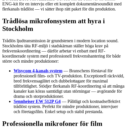
ENG-kit för en intervju eller ett komplett dokumentärsoundkit med
flerkanals trådlöst — vi sätter ihop rätt paket för din produktion.
Trådlösa mikrofonsystem att hyra i
Stockholm
Trådlös ljudtransmission är grundstenen i modern location sound.
Stockholms täta RF-miljö i stadskärnan ställer höga krav på
frekvenskoordinering — därför arbetar vi enbart med RF-
koordinerade system med professionell frekvenshantering för både
större och mindre produktioner:
Wisycom 4-kanals system
— Branschens förstaval för
professionell film- och TV-produktion. Exceptionell räckvidd,
bred frekvensagilitet och dubbelottagare för maximal
tillförlitlighet. Stödjer flerkanals RF-koordinering så att många
kanaler kan köras samtidigt utan störningar — avgörande för
drama och storproduktioner.
Sennheiser EW 512P G4
— Pålitligt och kostnadseffektivt
trådlöst system. Perfekt för mindre produktioner, intervjuer
och företagsfilm. Enkel setup och stabil prestanda.
Professionella mikrofoner för film