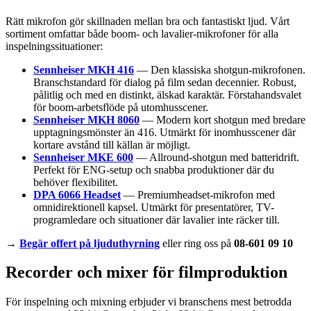
Rätt mikrofon gör skillnaden mellan bra och fantastiskt ljud. Vårt
sortiment omfattar både boom- och lavalier-mikrofoner för alla
inspelningssituationer:
Sennheiser MKH 416
— Den klassiska shotgun-mikrofonen.
Branschstandard för dialog på film sedan decennier. Robust,
pålitlig och med en distinkt, älskad karaktär. Förstahandsvalet
för boom-arbetsflöde på utomhusscener.
Sennheiser MKH 8060
— Modern kort shotgun med bredare
upptagningsmönster än 416. Utmärkt för inomhusscener där
kortare avstånd till källan är möjligt.
Sennheiser MKE 600
— Allround-shotgun med batteridrift.
Perfekt för ENG-setup och snabba produktioner där du
behöver flexibilitet.
DPA 6066 Headset
— Premiumheadset-mikrofon med
omnidirektionell kapsel. Utmärkt för presentatörer, TV-
programledare och situationer där lavalier inte räcker till.
→
Begär offert på ljuduthyrning
eller ring oss på
08-601 09 10
Recorder och mixer för filmproduktion
För inspelning och mixning erbjuder vi branschens mest betrodda