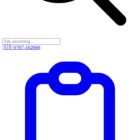
🇬🇧
0707-162666