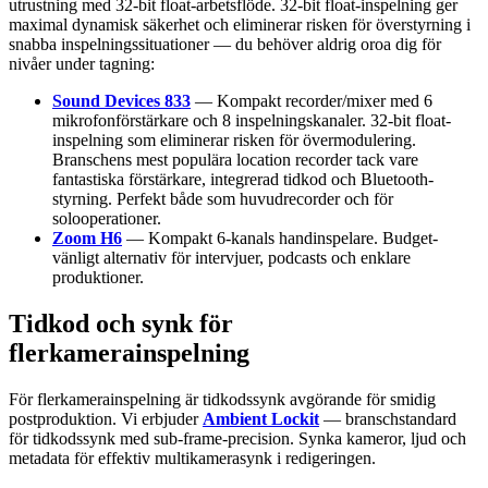
utrustning med 32-bit float-arbetsflöde. 32-bit float-inspelning ger
maximal dynamisk säkerhet och eliminerar risken för överstyrning i
snabba inspelningssituationer — du behöver aldrig oroa dig för
nivåer under tagning:
Sound Devices 833
— Kompakt recorder/mixer med 6
mikrofonförstärkare och 8 inspelningskanaler. 32-bit float-
inspelning som eliminerar risken för övermodulering.
Branschens mest populära location recorder tack vare
fantastiska förstärkare, integrerad tidkod och Bluetooth-
styrning. Perfekt både som huvudrecorder och för
solooperationer.
Zoom H6
— Kompakt 6-kanals handinspelare. Budget-
vänligt alternativ för intervjuer, podcasts och enklare
produktioner.
Tidkod och synk för
flerkamerainspelning
För flerkamerainspelning är tidkodssynk avgörande för smidig
postproduktion. Vi erbjuder
Ambient Lockit
— branschstandard
för tidkodssynk med sub-frame-precision. Synka kameror, ljud och
metadata för effektiv multikamerasynk i redigeringen.