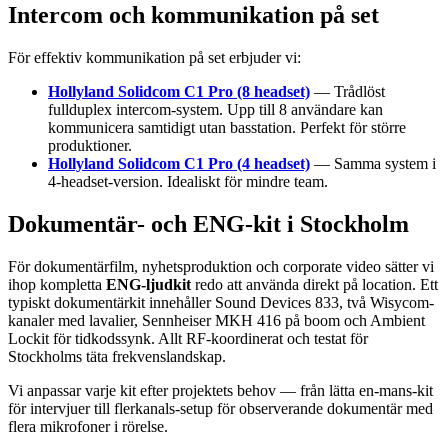
Intercom och kommunikation på set
För effektiv kommunikation på set erbjuder vi:
Hollyland Solidcom C1 Pro (8 headset)
— Trådlöst
fullduplex intercom-system. Upp till 8 användare kan
kommunicera samtidigt utan basstation. Perfekt för större
produktioner.
Hollyland Solidcom C1 Pro (4 headset)
— Samma system i
4-headset-version. Idealiskt för mindre team.
Dokumentär- och ENG-kit i Stockholm
För dokumentärfilm, nyhetsproduktion och corporate video sätter vi
ihop kompletta
ENG-ljudkit
redo att använda direkt på location. Ett
typiskt dokumentärkit innehåller Sound Devices 833, två Wisycom-
kanaler med lavalier, Sennheiser MKH 416 på boom och Ambient
Lockit för tidkodssynk. Allt RF-koordinerat och testat för
Stockholms täta frekvenslandskap.
Vi anpassar varje kit efter projektets behov — från lätta en-mans-kit
för intervjuer till flerkanals-setup för observerande dokumentär med
flera mikrofoner i rörelse.