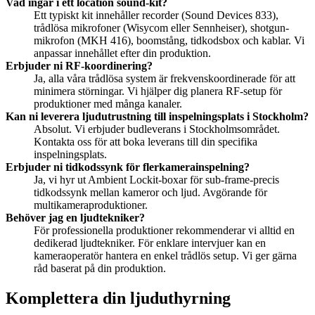
Vad ingår i ett location sound-kit?
Ett typiskt kit innehåller recorder (Sound Devices 833),
trådlösa mikrofoner (Wisycom eller Sennheiser), shotgun-
mikrofon (MKH 416), boomstång, tidkodsbox och kablar. Vi
anpassar innehållet efter din produktion.
Erbjuder ni RF-koordinering?
Ja, alla våra trådlösa system är frekvenskoordinerade för att
minimera störningar. Vi hjälper dig planera RF-setup för
produktioner med många kanaler.
Kan ni leverera ljudutrustning till inspelningsplats i Stockholm?
Absolut. Vi erbjuder budleverans i Stockholmsområdet.
Kontakta oss för att boka leverans till din specifika
inspelningsplats.
Erbjuder ni tidkodssynk för flerkamerainspelning?
Ja, vi hyr ut Ambient Lockit-boxar för sub-frame-precis
tidkodssynk mellan kameror och ljud. Avgörande för
multikameraproduktioner.
Behöver jag en ljudtekniker?
För professionella produktioner rekommenderar vi alltid en
dedikerad ljudtekniker. För enklare intervjuer kan en
kameraoperatör hantera en enkel trådlös setup. Vi ger gärna
råd baserat på din produktion.
Komplettera din ljuduthyrning