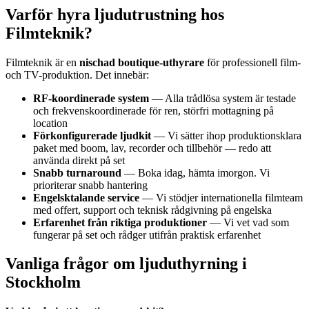
Varför hyra ljudutrustning hos
Filmteknik?
Filmteknik är en
nischad boutique-uthyrare
för professionell film-
och TV-produktion. Det innebär:
RF-koordinerade system
— Alla trådlösa system är testade
och frekvenskoordinerade för ren, störfri mottagning på
location
Förkonfigurerade ljudkit
— Vi sätter ihop produktionsklara
paket med boom, lav, recorder och tillbehör — redo att
använda direkt på set
Snabb turnaround
— Boka idag, hämta imorgon. Vi
prioriterar snabb hantering
Engelsktalande service
— Vi stödjer internationella filmteam
med offert, support och teknisk rådgivning på engelska
Erfarenhet från riktiga produktioner
— Vi vet vad som
fungerar på set och rådger utifrån praktisk erfarenhet
Vanliga frågor om ljuduthyrning i
Stockholm