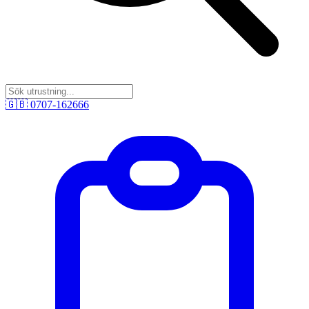
🇬🇧
0707-162666