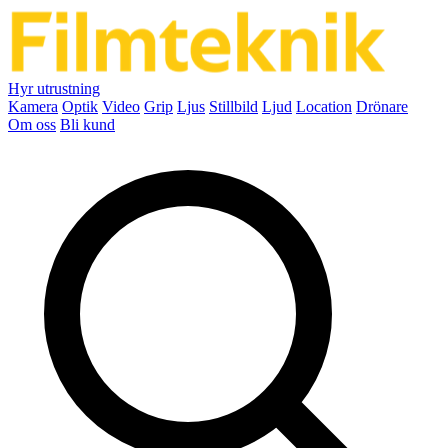
Hyr utrustning
Kamera
Optik
Video
Grip
Ljus
Stillbild
Ljud
Location
Drönare
Om oss
Bli kund