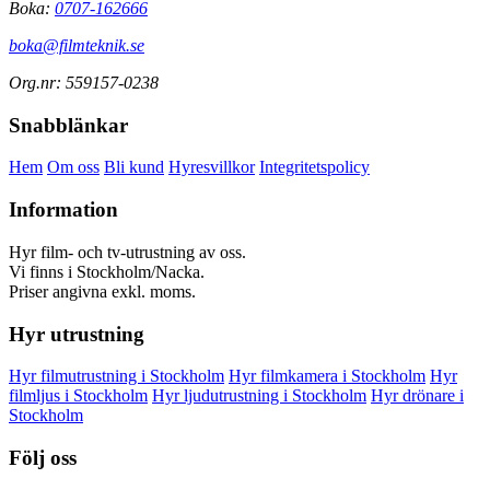
Boka:
0707-162666
boka@filmteknik.se
Org.nr: 559157-0238
Snabblänkar
Hem
Om oss
Bli kund
Hyresvillkor
Integritetspolicy
Information
Hyr film- och tv-utrustning av oss.
Vi finns i Stockholm/Nacka.
Priser angivna exkl. moms.
Hyr utrustning
Hyr filmutrustning i Stockholm
Hyr filmkamera i Stockholm
Hyr
filmljus i Stockholm
Hyr ljudutrustning i Stockholm
Hyr drönare i
Stockholm
Följ oss