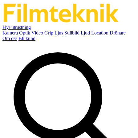
Hyr utrustning
Kamera
Optik
Video
Grip
Ljus
Stillbild
Ljud
Location
Drönare
Om oss
Bli kund