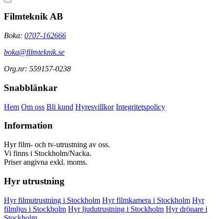
Filmteknik AB
Boka:
0707-162666
boka@filmteknik.se
Org.nr: 559157-0238
Snabblänkar
Hem
Om oss
Bli kund
Hyresvillkor
Integritetspolicy
Information
Hyr film- och tv-utrustning av oss.
Vi finns i Stockholm/Nacka.
Priser angivna exkl. moms.
Hyr utrustning
Hyr filmutrustning i Stockholm
Hyr filmkamera i Stockholm
Hyr
filmljus i Stockholm
Hyr ljudutrustning i Stockholm
Hyr drönare i
Stockholm