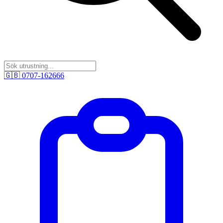
🇬🇧
0707-162666