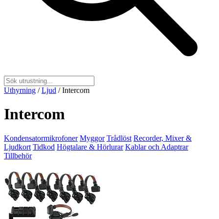
Uthyrning
/
Ljud
/
Intercom
Intercom
Kondensatormikrofoner
Myggor
Trådlöst
Recorder, Mixer &
Ljudkort
Tidkod
Högtalare & Hörlurar
Kablar och Adaptrar
Tillbehör