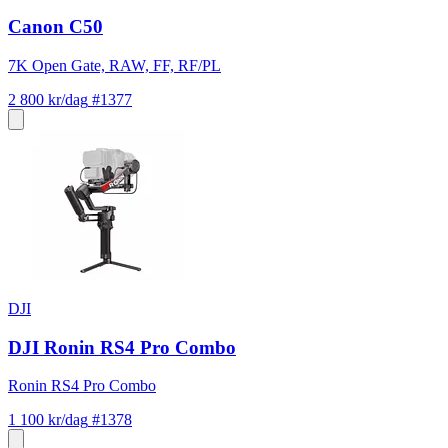
Canon C50
7K Open Gate, RAW, FF, RF/PL
2 800 kr/dag
#1377
DJI
DJI Ronin RS4 Pro Combo
Ronin RS4 Pro Combo
1 100 kr/dag
#1378