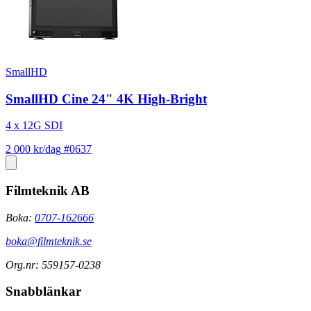
SmallHD
SmallHD Cine 24" 4K High-Bright
4 x 12G SDI
2 000 kr/dag
#0637
Filmteknik AB
Boka:
0707-162666
boka@filmteknik.se
Org.nr: 559157-0238
Snabblänkar