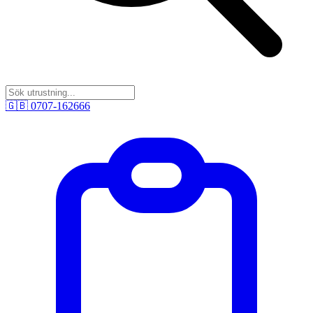
🇬🇧
0707-162666