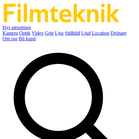
Hyr utrustning
Kamera
Optik
Video
Grip
Ljus
Stillbild
Ljud
Location
Drönare
Om oss
Bli kund