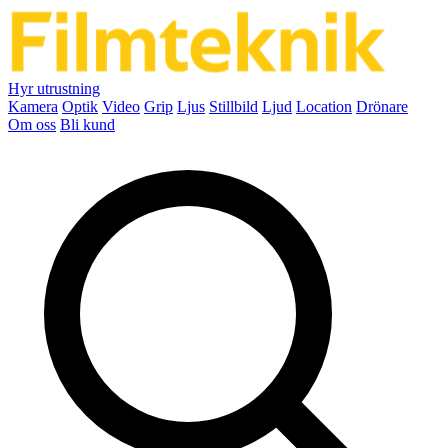
Hyr utrustning
Kamera
Optik
Video
Grip
Ljus
Stillbild
Ljud
Location
Drönare
Om oss
Bli kund