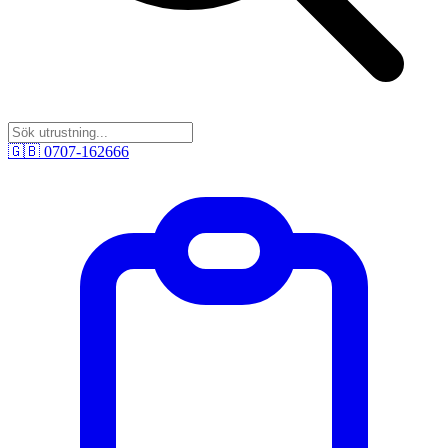
🇬🇧
0707-162666