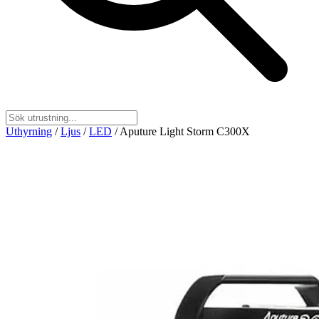
Uthyrning
/
Ljus
/
LED
/
Aputure Light Storm C300X