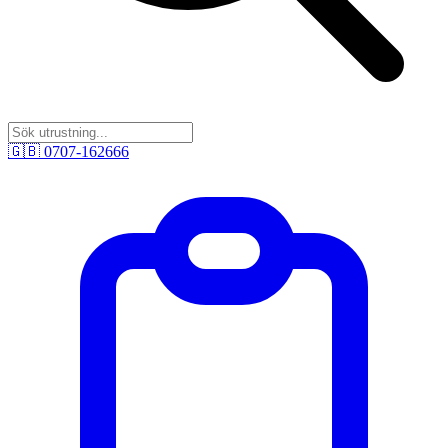
🇬🇧
0707-162666