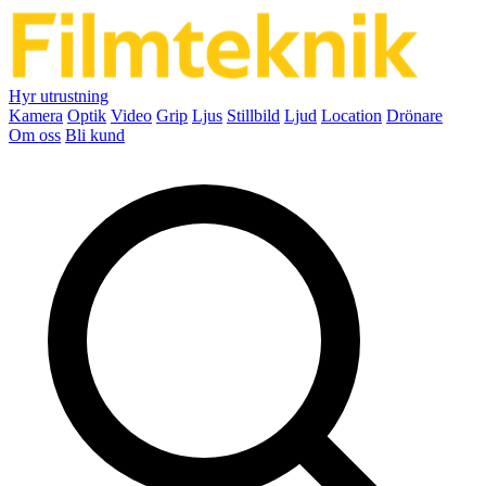
Hyr utrustning
Kamera
Optik
Video
Grip
Ljus
Stillbild
Ljud
Location
Drönare
Om oss
Bli kund