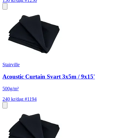
150 kr/dag
#1250
Stairville
Acoustic Curtain Svart 3x5m / 9x15'
500g/m²
240 kr/dag
#1194