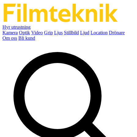
Hyr utrustning
Kamera
Optik
Video
Grip
Ljus
Stillbild
Ljud
Location
Drönare
Om oss
Bli kund