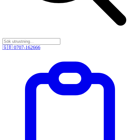
🇬🇧
0707-162666